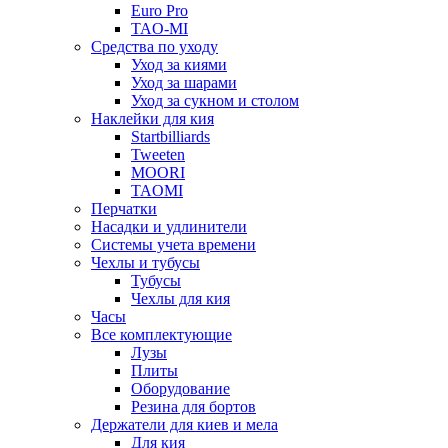
Euro Pro
TAO-MI
Средства по уходу
Уход за киями
Уход за шарами
Уход за сукном и столом
Наклейки для кия
Startbilliards
Tweeten
MOORI
TAOMI
Перчатки
Насадки и удлинители
Системы учета времени
Чехлы и тубусы
Тубусы
Чехлы для кия
Часы
Все комплектующие
Лузы
Плиты
Оборудование
Резина для бортов
Держатели для киев и мела
Для кия