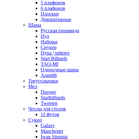
5 плафонов
6 плафонов
Плоские
Декоративные
Шары
Русская пирамида
Пул
Наборы
Снукер
Dyna | spheres
Start Billiards
TAO-MI
Одиночные шары
Aramith
Треугольники
Мел
Прочее
Startbilliards
Tweeten
Чехлы для столов
11 футов
Сукно
Galaxy
Manchester
Iwan Simonis