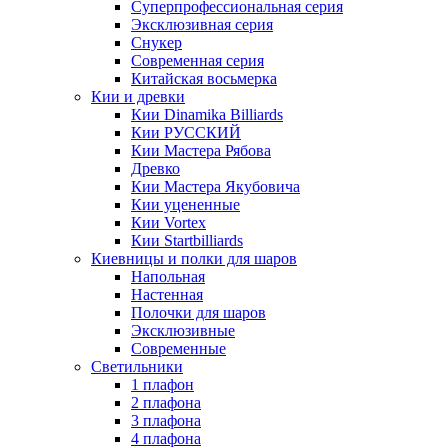
Суперпрофессиональная серия
Эксклюзивная серия
Снукер
Современная серия
Китайская восьмерка
Кии и древки
Кии Dinamika Billiards
Кии РУССКИЙ
Кии Мастера Рябова
Древко
Кии Мастера Якубовича
Кии уцененные
Кии Vortex
Кии Startbilliards
Киевницы и полки для шаров
Напольная
Настенная
Полочки для шаров
Эксклюзивные
Современные
Светильники
1 плафон
2 плафона
3 плафона
4 плафона