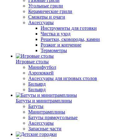
Газовые грили
Угольные грили
Керамические грили
Смокеры и очаги
Аксессуары
Инструменты для готовки
Чистка и уход
Решетки, сковороды, камни
Розжиг и копчение
Термометры
Игровые столы
Минифутбол
Аэрохоккей
Аксессуары для игровых столов
Бильяpд
Бильяpд
Батуты и минитрамплины
Батуты
Минитрамплины
Батуты прямоугольные
Аксессуары
Запасные части