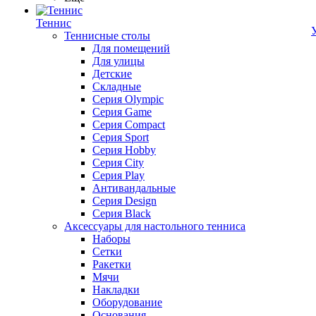
Теннис
Теннисные столы
Для помещений
Для улицы
Детские
Складные
Серия Olympic
Серия Game
Серия Compact
Серия Sport
Серия Hobby
Серия City
Серия Play
Антивандальные
Серия Design
Серия Black
Аксессуары для настольного тенниса
Наборы
Сетки
Ракетки
Мячи
Накладки
Оборудование
Основания