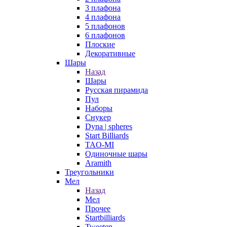
3 плафона
4 плафона
5 плафонов
6 плафонов
Плоские
Декоративные
Шары
Назад
Шары
Русская пирамида
Пул
Наборы
Снукер
Dyna | spheres
Start Billiards
TAO-MI
Одиночные шары
Aramith
Треугольники
Мел
Назад
Мел
Прочее
Startbilliards
Tweeten