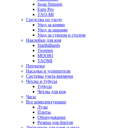
Iwan Simonis
Euro Pro
TAO-MI
Средства по уходу
Уход за киями
Уход за шарами
Уход за сукном и столом
Наклейки для кия
Startbilliards
Tweeten
MOORI
TAOMI
Перчатки
Насадки и удлинители
Системы учета времени
Чехлы и тубусы
Тубусы
Чехлы для кия
Часы
Все комплектующие
Лузы
Плиты
Оборудование
Резина для бортов
Держатели для киев и мела