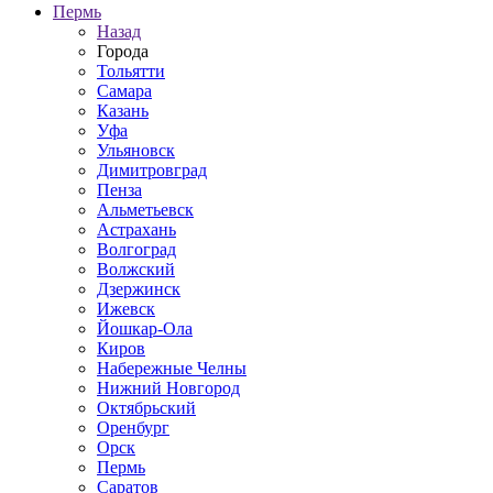
Пермь
Назад
Города
Тольятти
Самара
Казань
Уфа
Ульяновск
Димитровград
Пенза
Альметьевск
Астрахань
Волгоград
Волжский
Дзержинск
Ижевск
Йошкар-Ола
Киров
Набережные Челны
Нижний Новгород
Октябрьский
Оренбург
Орск
Пермь
Саратов