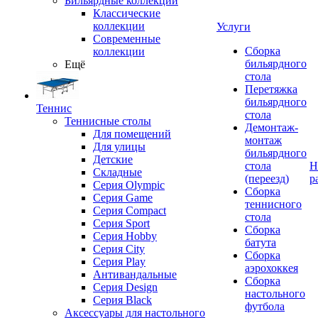
Бильярдные коллекции
Классические
коллекции
Услуги
Современные
Сборка
коллекции
бильярдного
Ещё
стола
Перетяжка
бильярдного
Теннис
стола
Теннисные столы
Демонтаж-
Для помещений
монтаж
Для улицы
бильярдного
Детские
стола
Н
Складные
(переезд)
р
Серия Olympic
Сборка
Серия Game
теннисного
Серия Compact
стола
Серия Sport
Сборка
Серия Hobby
батута
Серия City
Сборка
Серия Play
аэрохоккея
Антивандальные
Сборка
Серия Design
настольного
Серия Black
футбола
Аксессуары для настольного