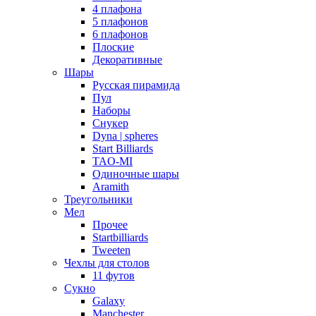
4 плафона
5 плафонов
6 плафонов
Плоские
Декоративные
Шары
Русская пирамида
Пул
Наборы
Снукер
Dyna | spheres
Start Billiards
TAO-MI
Одиночные шары
Aramith
Треугольники
Мел
Прочее
Startbilliards
Tweeten
Чехлы для столов
11 футов
Сукно
Galaxy
Manchester