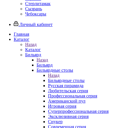
Стерлитамак
Сызрань
Чебоксары
Личный кабинет
Главная
Каталог
Назад
Каталог
Бильярд
Назад
Бильярд
Бильярдные столы
Назад
Бильярдные столы
Русская пирамида
Любительская серия
Профессиональная серия
Американский пул
Игровая серия
Суперпрофессиональная серия
Эксклюзивная серия
Снукер
Современная серия