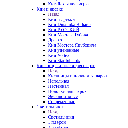
Китайская восьмерка
Кии и древки
Назад
Кии и древки
Кии Dinamika Billiards
Кии РУССКИЙ
Кии Мастера Рябова
Древко
Кии Мастера Якубовича
Кии уцененные
Кии Vortex
Кии Startbilliards
Киевницы и полки для шаров
Назад
Киевницы и полки для шаров
Напольная
Настенная
Полочки для шаров
Эксклюзивные
Современные
Светильники
Назад
Светильники
1 плафон
2 плафона