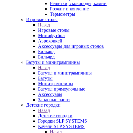
Решетки, сковороды, камни
Розжиг и копчение
Термометры
Игровые столы
Назад
Игровые столы
Минифутбол
Аэрохоккей
Аксессуары для игровых столов
Бильяpд
Бильяpд
Батуты и минитрамплины
Назад
Батуты и минитрамплины
Батуты
Минитрамплины
Батуты прямоугольные
Аксессуары
Запасные части
Детские городки
Назад
Детские городки
Городки SLP SYSTEMS
Качели SLP SYSTEMS
Назад