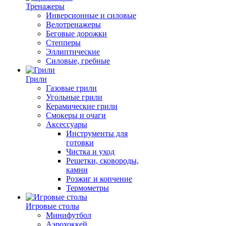
Тренажеры
Инверсионные и силовые
Велотренажеры
Беговые дорожки
Степперы
Эллиптические
Силовые, гребные
Грили
Газовые грили
Угольные грили
Керамические грили
Смокеры и очаги
Аксессуары
Инструменты для
готовки
Чистка и уход
Решетки, сковороды,
камни
Розжиг и копчение
Термометры
Игровые столы
Минифутбол
Аэрохоккей