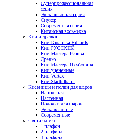
Суперпрофессиональная
серия
Эксклюзивная серия
Снукер
Современная серия
Китайская восьмерка
Кии и древки
Кии Dinamika Billiards
Кии РУССКИЙ
Кии Мастера Рябова
Древко
Кии Мастера Якубовича
Кии уцененные
Кии Vortex
Кии Startbilliards
Киевницы и полки для шаров
Напольная
Настенная
Полочки для шаров
Эксклюзивные
Современные
Светильники
1 плафон
2 плафона
3 плафона