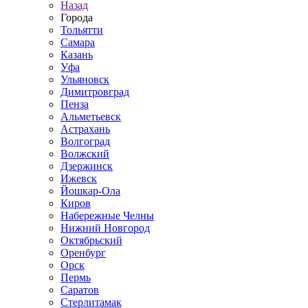
Назад
Города
Тольятти
Самара
Казань
Уфа
Ульяновск
Димитровград
Пенза
Альметьевск
Астрахань
Волгоград
Волжский
Дзержинск
Ижевск
Йошкар-Ола
Киров
Набережные Челны
Нижний Новгород
Октябрьский
Оренбург
Орск
Пермь
Саратов
Стерлитамак