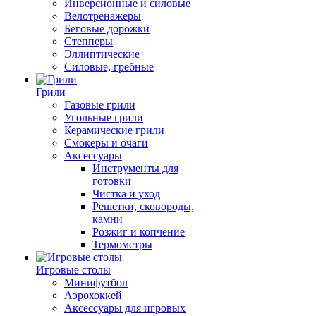
Инверсионные и силовые
Велотренажеры
Беговые дорожки
Степперы
Эллиптические
Силовые, гребные
Грили
Газовые грили
Угольные грили
Керамические грили
Смокеры и очаги
Аксессуары
Инструменты для
готовки
Чистка и уход
Решетки, сковороды,
камни
Розжиг и копчение
Термометры
Игровые столы
Минифутбол
Аэрохоккей
Аксессуары для игровых