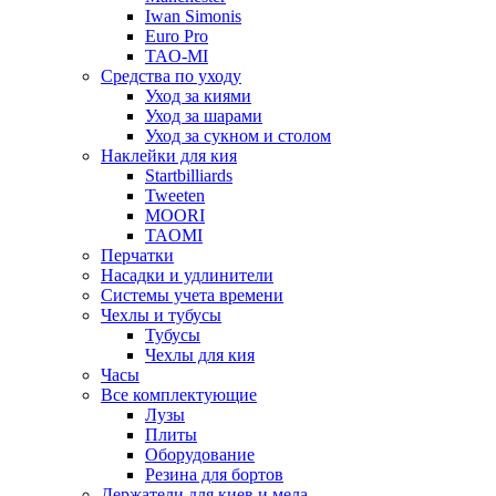
Iwan Simonis
Euro Pro
TAO-MI
Средства по уходу
Уход за киями
Уход за шарами
Уход за сукном и столом
Наклейки для кия
Startbilliards
Tweeten
MOORI
TAOMI
Перчатки
Насадки и удлинители
Системы учета времени
Чехлы и тубусы
Тубусы
Чехлы для кия
Часы
Все комплектующие
Лузы
Плиты
Оборудование
Резина для бортов
Держатели для киев и мела