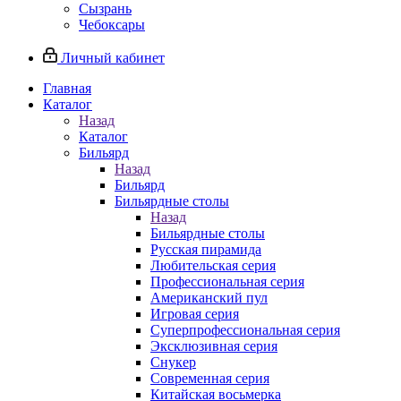
Сызрань
Чебоксары
Личный кабинет
Главная
Каталог
Назад
Каталог
Бильярд
Назад
Бильярд
Бильярдные столы
Назад
Бильярдные столы
Русская пирамида
Любительская серия
Профессиональная серия
Американский пул
Игровая серия
Суперпрофессиональная серия
Эксклюзивная серия
Снукер
Современная серия
Китайская восьмерка