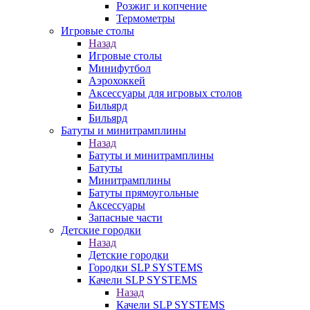
Розжиг и копчение
Термометры
Игровые столы
Назад
Игровые столы
Минифутбол
Аэрохоккей
Аксессуары для игровых столов
Бильяpд
Бильяpд
Батуты и минитрамплины
Назад
Батуты и минитрамплины
Батуты
Минитрамплины
Батуты прямоугольные
Аксессуары
Запасные части
Детские городки
Назад
Детские городки
Городки SLP SYSTEMS
Качели SLP SYSTEMS
Назад
Качели SLP SYSTEMS