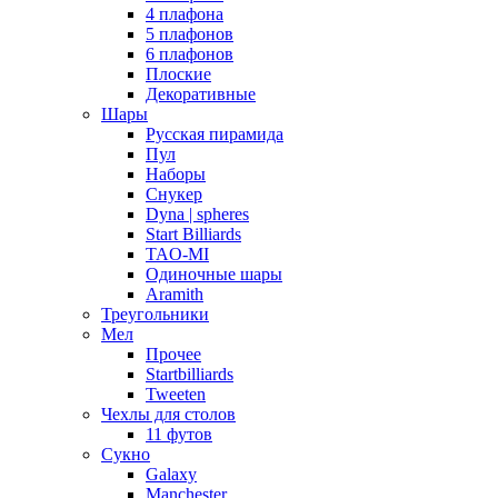
4 плафона
5 плафонов
6 плафонов
Плоские
Декоративные
Шары
Русская пирамида
Пул
Наборы
Снукер
Dyna | spheres
Start Billiards
TAO-MI
Одиночные шары
Aramith
Треугольники
Мел
Прочее
Startbilliards
Tweeten
Чехлы для столов
11 футов
Сукно
Galaxy
Manchester