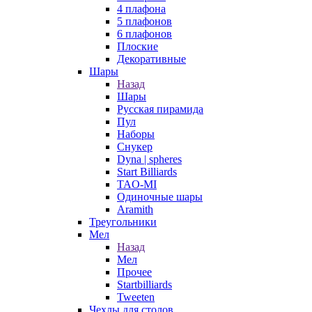
4 плафона
5 плафонов
6 плафонов
Плоские
Декоративные
Шары
Назад
Шары
Русская пирамида
Пул
Наборы
Снукер
Dyna | spheres
Start Billiards
TAO-MI
Одиночные шары
Aramith
Треугольники
Мел
Назад
Мел
Прочее
Startbilliards
Tweeten
Чехлы для столов