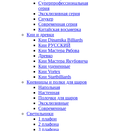
Суперпрофессиональная
серия
Эксклюзивная серия
Снукер
Современная серия
Китайская восьмерка
Кии и древки
Кии Dinamika Billiards
Кии РУССКИЙ
Кии Мастера Рябова
Древко
Кии Мастера Якубовича
Кии уцененные
Кии Vortex
Кии Startbilliards
Киевницы и полки для шаров
Напольная
Настенная
Полочки для шаров
Эксклюзивные
Современные
Светильники
1 плафон
2 плафона
3 плафона