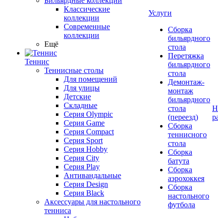
Бильярдные коллекции
Классические
Услуги
коллекции
Современные
Сборка
коллекции
бильярдного
Ещё
стола
Перетяжка
Теннис
бильярдного
Теннисные столы
стола
Для помещений
Демонтаж-
Для улицы
монтаж
Детские
бильярдного
Складные
стола
Н
Серия Olympic
(переезд)
р
Серия Game
Сборка
Серия Compact
теннисного
Серия Sport
стола
Серия Hobby
Сборка
Серия City
батута
Серия Play
Сборка
Антивандальные
аэрохоккея
Серия Design
Сборка
Серия Black
настольного
Аксессуары для настольного
футбола
тенниса