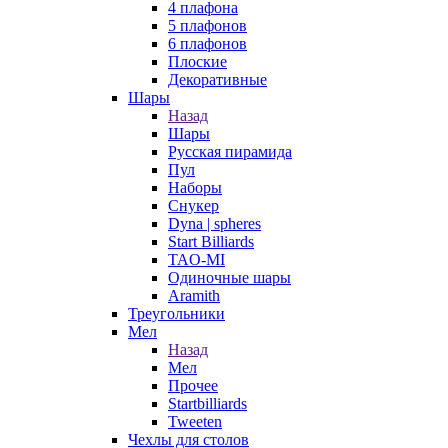
4 плафона
5 плафонов
6 плафонов
Плоские
Декоративные
Шары
Назад
Шары
Русская пирамида
Пул
Наборы
Снукер
Dyna | spheres
Start Billiards
TAO-MI
Одиночные шары
Aramith
Треугольники
Мел
Назад
Мел
Прочее
Startbilliards
Tweeten
Чехлы для столов