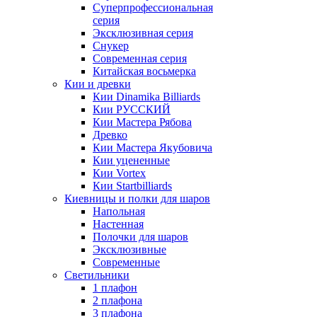
Суперпрофессиональная
серия
Эксклюзивная серия
Снукер
Современная серия
Китайская восьмерка
Кии и древки
Кии Dinamika Billiards
Кии РУССКИЙ
Кии Мастера Рябова
Древко
Кии Мастера Якубовича
Кии уцененные
Кии Vortex
Кии Startbilliards
Киевницы и полки для шаров
Напольная
Настенная
Полочки для шаров
Эксклюзивные
Современные
Светильники
1 плафон
2 плафона
3 плафона