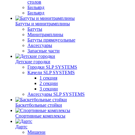
столов
Бильяpд
Бильяpд
Батуты и минитрамплины
Батуты
Минитрамплины
Батуты прямоугольные
Аксессуары
Запасные части
Детские городки
Городки SLP SYSTEMS
Качели SLP SYSTEMS
1 секция
2 секции
3 секции
Аксессуары SLP SYSTEMS
Баскетбольные стойки
Спортивные комплексы
Дартс
Мишени