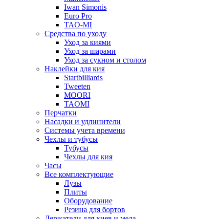
Iwan Simonis
Euro Pro
TAO-MI
Средства по уходу
Уход за киями
Уход за шарами
Уход за сукном и столом
Наклейки для кия
Startbilliards
Tweeten
MOORI
TAOMI
Перчатки
Насадки и удлинители
Системы учета времени
Чехлы и тубусы
Тубусы
Чехлы для кия
Часы
Все комплектующие
Лузы
Плиты
Оборудование
Резина для бортов
Держатели для киев и мела