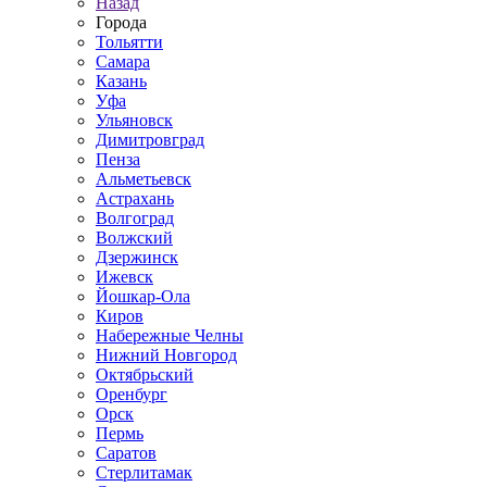
Назад
Города
Тольятти
Самара
Казань
Уфа
Ульяновск
Димитровград
Пенза
Альметьевск
Астрахань
Волгоград
Волжский
Дзержинск
Ижевск
Йошкар-Ола
Киров
Набережные Челны
Нижний Новгород
Октябрьский
Оренбург
Орск
Пермь
Саратов
Стерлитамак