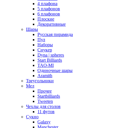
4 плафона
5 плафонов
6 плафонов
Плоские
Декоративные
Шары
Русская пирамида
Пул
Наборы
Снукер
Dyna | spheres
Start Billiards
TAO-MI
Одиночные шары
Aramith
Треугольники
Мел
Прочее
Startbilliards
Tweeten
Чехлы для столов
11 футов
Сукно
Galaxy
Manchester