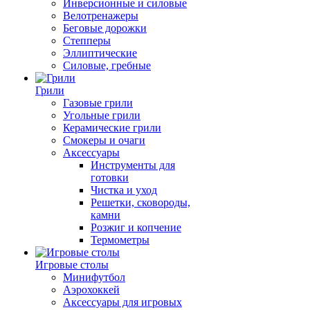
Инверсионные и силовые
Велотренажеры
Беговые дорожки
Степперы
Эллиптические
Силовые, гребные
Грили
Газовые грили
Угольные грили
Керамические грили
Смокеры и очаги
Аксессуары
Инструменты для
готовки
Чистка и уход
Решетки, сковороды,
камни
Розжиг и копчение
Термометры
Игровые столы
Минифутбол
Аэрохоккей
Аксессуары для игровых