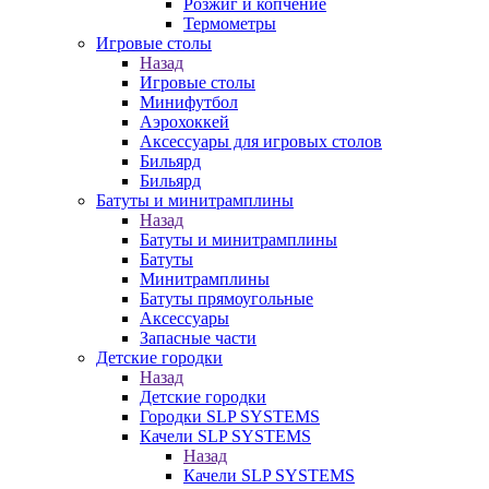
Розжиг и копчение
Термометры
Игровые столы
Назад
Игровые столы
Минифутбол
Аэрохоккей
Аксессуары для игровых столов
Бильяpд
Бильяpд
Батуты и минитрамплины
Назад
Батуты и минитрамплины
Батуты
Минитрамплины
Батуты прямоугольные
Аксессуары
Запасные части
Детские городки
Назад
Детские городки
Городки SLP SYSTEMS
Качели SLP SYSTEMS
Назад
Качели SLP SYSTEMS