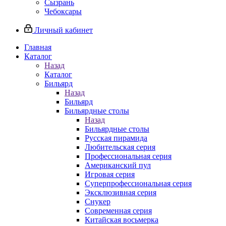
Сызрань
Чебоксары
Личный кабинет
Главная
Каталог
Назад
Каталог
Бильярд
Назад
Бильярд
Бильярдные столы
Назад
Бильярдные столы
Русская пирамида
Любительская серия
Профессиональная серия
Американский пул
Игровая серия
Суперпрофессиональная серия
Эксклюзивная серия
Снукер
Современная серия
Китайская восьмерка