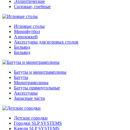
Эллиптические
Силовые, гребные
Игровые столы
Минифутбол
Аэрохоккей
Аксессуары для игровых столов
Бильяpд
Бильяpд
Батуты и минитрамплины
Батуты
Минитрамплины
Батуты прямоугольные
Аксессуары
Запасные части
Детские городки
Городки SLP SYSTEMS
Качели SLP SYSTEMS