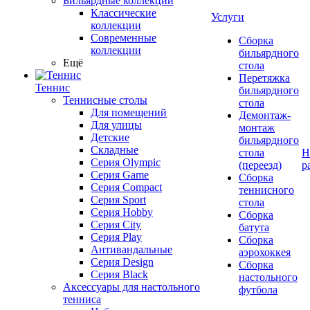
Бильярдные коллекции
Классические
Услуги
коллекции
Современные
Сборка
коллекции
бильярдного
Ещё
стола
Перетяжка
Теннис
бильярдного
Теннисные столы
стола
Для помещений
Демонтаж-
Для улицы
монтаж
Детские
бильярдного
Складные
стола
Н
Серия Olympic
(переезд)
р
Серия Game
Сборка
Серия Compact
теннисного
Серия Sport
стола
Серия Hobby
Сборка
Серия City
батута
Серия Play
Сборка
Антивандальные
аэрохоккея
Серия Design
Сборка
Серия Black
настольного
Аксессуары для настольного
футбола
тенниса