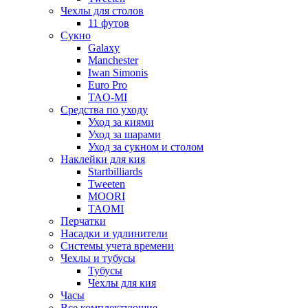
Чехлы для столов
11 футов
Сукно
Galaxy
Manchester
Iwan Simonis
Euro Pro
TAO-MI
Средства по уходу
Уход за киями
Уход за шарами
Уход за сукном и столом
Наклейки для кия
Startbilliards
Tweeten
MOORI
TAOMI
Перчатки
Насадки и удлинители
Системы учета времени
Чехлы и тубусы
Тубусы
Чехлы для кия
Часы
Все комплектующие