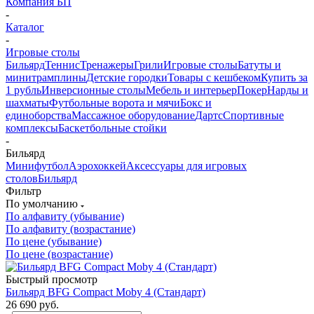
Компания БП
-
Каталог
-
Игровые столы
Бильярд
Теннис
Тренажеры
Грили
Игровые столы
Батуты и
минитрамплины
Детские городки
Товары с кешбеком
Купить за
1 рубль
Инверсионные столы
Мебель и интерьер
Покер
Нарды и
шахматы
Футбольные ворота и мячи
Бокс и
единоборства
Массажное оборудование
Дартс
Спортивные
комплексы
Баскетбольные стойки
-
Бильяpд
Минифутбол
Аэрохоккей
Аксессуары для игровых
столов
Бильяpд
Фильтр
По умолчанию
По алфавиту (убывание)
По алфавиту (возрастание)
По цене (убывание)
По цене (возрастание)
Быстрый просмотр
Бильярд BFG Compact Moby 4 (Стандарт)
26 690
руб.