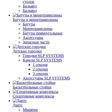
столов
Бильяpд
Бильяpд
Батуты и минитрамплины
Батуты
Минитрамплины
Батуты прямоугольные
Аксессуары
Запасные части
Детские городки
Городки SLP SYSTEMS
Качели SLP SYSTEMS
1 секция
2 секции
3 секции
Аксессуары SLP SYSTEMS
Баскетбольные стойки
Спортивные комплексы
Дартс
Мишени