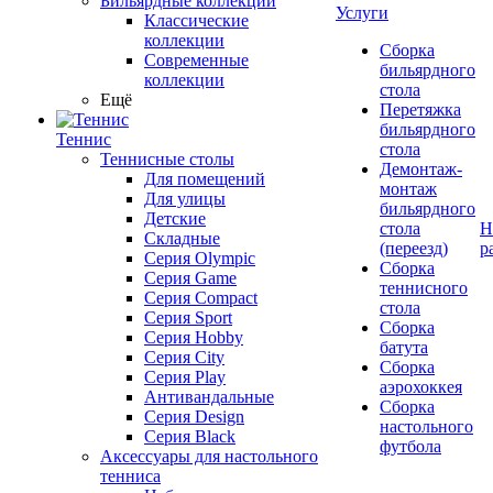
Бильярдные коллекции
Услуги
Классические
коллекции
Сборка
Современные
бильярдного
коллекции
стола
Ещё
Перетяжка
бильярдного
Теннис
стола
Теннисные столы
Демонтаж-
Для помещений
монтаж
Для улицы
бильярдного
Детские
стола
Н
Складные
(переезд)
р
Серия Olympic
Сборка
Серия Game
теннисного
Серия Compact
стола
Серия Sport
Сборка
Серия Hobby
батута
Серия City
Сборка
Серия Play
аэрохоккея
Антивандальные
Сборка
Серия Design
настольного
Серия Black
футбола
Аксессуары для настольного
тенниса