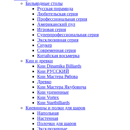
Бильярдные столы
Русская пирамида
Любительская серия
Профессиональная серия
Американский пул
Игровая серия
Суперпрофессиональная серия
Эксклюзивная серия
Снукер
Современная серия
Китайская восьмерка
Кии и древки
Кии Dinamika Billiards
Кии РУССКИЙ
Кии Мастера Рябова
Древко
Кии Мастера Якубовича
Кии уцененные
Кии Vortex
Кии Startbilliards
Киевницы и полки для шаров
Напольная
Настенная
Полочки для шаров
Эксклюзивные