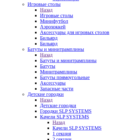
Игровые столы
Назад
Игровые столы
Минифутбол
Аэрохоккей
Аксессуары для игровых столов
Бильяpд
Бильяpд
Батуты и минитрамплины
Назад
Батуты и минитрамплины
Батуты
Минитрамплины
Батуты прямоугольные
Аксессуары
Запасные части
Детские городки
Назад
Детские городки
Городки SLP SYSTEMS
Качели SLP SYSTEMS
Назад
Качели SLP SYSTEMS
1 секция
2 секции