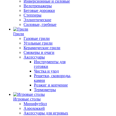
Инверсионные и силовые
Велотренажеры
Беговые дорожки
Степперы
Эллиптические
Силовые, гребные
Грили
Газовые грили
Угольные грили
Керамические грили
Смокеры и очаги
Аксессуары
Инструменты для
готовки
Чистка и уход
Решетки, сковороды,
камни
Розжиг и копчение
Термометры
Игровые столы
Минифутбол
Аэрохоккей
Аксессуары для игровых