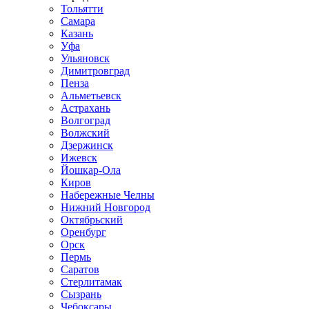
Тольятти
Самара
Казань
Уфа
Ульяновск
Димитровград
Пенза
Альметьевск
Астрахань
Волгоград
Волжский
Дзержинск
Ижевск
Йошкар-Ола
Киров
Набережные Челны
Нижний Новгород
Октябрьский
Оренбург
Орск
Пермь
Саратов
Стерлитамак
Сызрань
Чебоксары