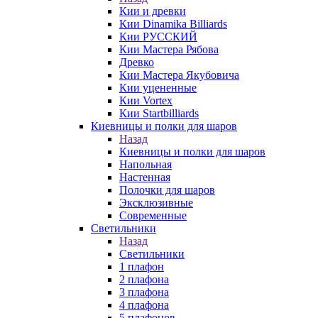
Кии и древки
Кии Dinamika Billiards
Кии РУССКИЙ
Кии Мастера Рябова
Древко
Кии Мастера Якубовича
Кии уцененные
Кии Vortex
Кии Startbilliards
Киевницы и полки для шаров
Назад
Киевницы и полки для шаров
Напольная
Настенная
Полочки для шаров
Эксклюзивные
Современные
Светильники
Назад
Светильники
1 плафон
2 плафона
3 плафона
4 плафона
5 плафонов