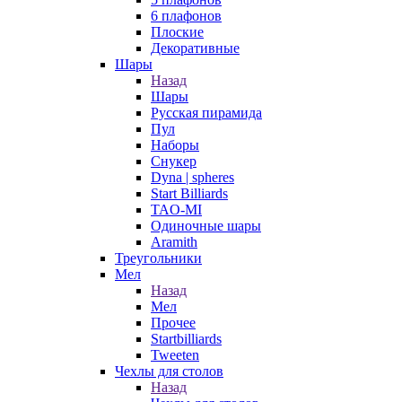
6 плафонов
Плоские
Декоративные
Шары
Назад
Шары
Русская пирамида
Пул
Наборы
Снукер
Dyna | spheres
Start Billiards
TAO-MI
Одиночные шары
Aramith
Треугольники
Мел
Назад
Мел
Прочее
Startbilliards
Tweeten
Чехлы для столов
Назад