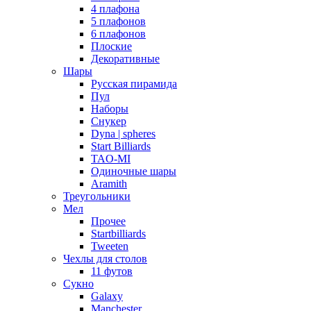
4 плафона
5 плафонов
6 плафонов
Плоские
Декоративные
Шары
Русская пирамида
Пул
Наборы
Снукер
Dyna | spheres
Start Billiards
TAO-MI
Одиночные шары
Aramith
Треугольники
Мел
Прочее
Startbilliards
Tweeten
Чехлы для столов
11 футов
Сукно
Galaxy
Manchester