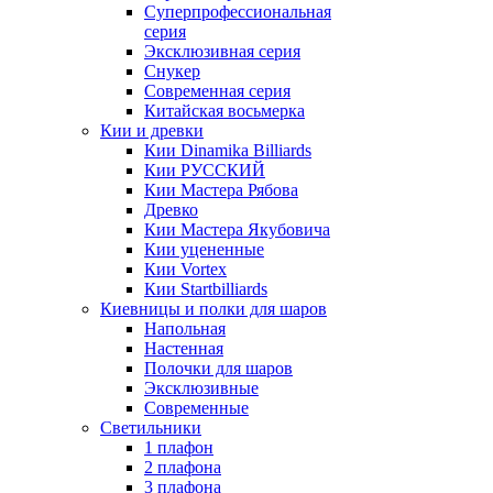
Суперпрофессиональная
серия
Эксклюзивная серия
Снукер
Современная серия
Китайская восьмерка
Кии и древки
Кии Dinamika Billiards
Кии РУССКИЙ
Кии Мастера Рябова
Древко
Кии Мастера Якубовича
Кии уцененные
Кии Vortex
Кии Startbilliards
Киевницы и полки для шаров
Напольная
Настенная
Полочки для шаров
Эксклюзивные
Современные
Светильники
1 плафон
2 плафона
3 плафона