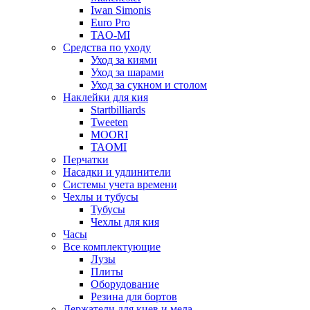
Iwan Simonis
Euro Pro
TAO-MI
Средства по уходу
Уход за киями
Уход за шарами
Уход за сукном и столом
Наклейки для кия
Startbilliards
Tweeten
MOORI
TAOMI
Перчатки
Насадки и удлинители
Системы учета времени
Чехлы и тубусы
Тубусы
Чехлы для кия
Часы
Все комплектующие
Лузы
Плиты
Оборудование
Резина для бортов
Держатели для киев и мела