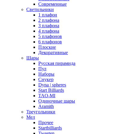
Современные
Светильники
1 плафон
2 плафона
3 плафона
4 плафона
5 плафонов
6 плафонов
Плоские
Декоративные
Шары
Русская пирамида
Пул
Наборы
Снукер
Dyna | spheres
Start Billiards
TAO-MI
Одиночные шары
Aramith
Треугольники
Мел
Прочее
Startbilliards
Tweeten