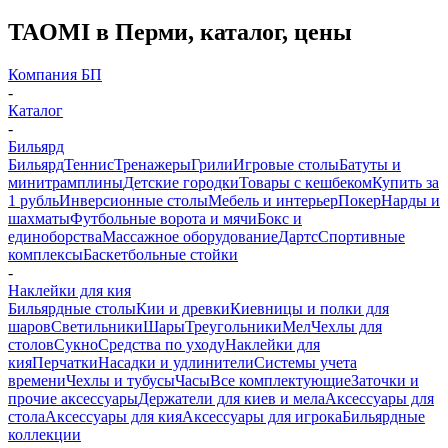
TAOMI в Перми, каталог, цены
Компания БП
-
Каталог
-
Бильярд
Бильярд
Теннис
Тренажеры
Грили
Игровые столы
Батуты и
минитрамплины
Детские городки
Товары с кешбеком
Купить за
1 рубль
Инверсионные столы
Мебель и интерьер
Покер
Нарды и
шахматы
Футбольные ворота и мячи
Бокс и
единоборства
Массажное оборудование
Дартс
Спортивные
комплексы
Баскетбольные стойки
-
Наклейки для кия
Бильярдные столы
Кии и древки
Киевницы и полки для
шаров
Светильники
Шары
Треугольники
Мел
Чехлы для
столов
Сукно
Средства по уходу
Наклейки для
кия
Перчатки
Насадки и удлинители
Системы учета
времени
Чехлы и тубусы
Часы
Все комплектующие
Заточки и
прочие аксессуары
Держатели для киев и мела
Аксессуары для
стола
Аксессуары для кия
Аксессуары для игрока
Бильярдные
коллекции