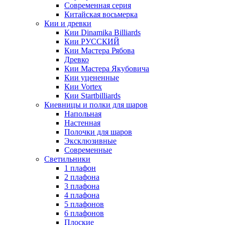
Современная серия
Китайская восьмерка
Кии и древки
Кии Dinamika Billiards
Кии РУССКИЙ
Кии Мастера Рябова
Древко
Кии Мастера Якубовича
Кии уцененные
Кии Vortex
Кии Startbilliards
Киевницы и полки для шаров
Напольная
Настенная
Полочки для шаров
Эксклюзивные
Современные
Светильники
1 плафон
2 плафона
3 плафона
4 плафона
5 плафонов
6 плафонов
Плоские