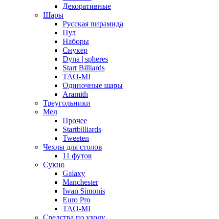
Декоративные
Шары
Русская пирамида
Пул
Наборы
Снукер
Dyna | spheres
Start Billiards
TAO-MI
Одиночные шары
Aramith
Треугольники
Мел
Прочее
Startbilliards
Tweeten
Чехлы для столов
11 футов
Сукно
Galaxy
Manchester
Iwan Simonis
Euro Pro
TAO-MI
Средства по уходу