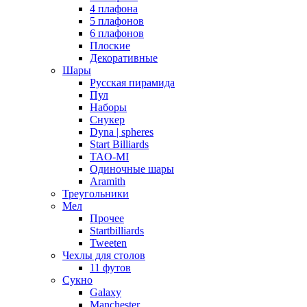
4 плафона
5 плафонов
6 плафонов
Плоские
Декоративные
Шары
Русская пирамида
Пул
Наборы
Снукер
Dyna | spheres
Start Billiards
TAO-MI
Одиночные шары
Aramith
Треугольники
Мел
Прочее
Startbilliards
Tweeten
Чехлы для столов
11 футов
Сукно
Galaxy
Manchester