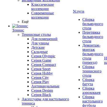
Бильярдные коллекции
Классические
коллекции
Услуги
Современные
коллекции
Сборка
Ещё
бильярдного
стола
Теннис
Перетяжка
Теннисные столы
бильярдного
Для помещений
стола
Для улицы
Демонтаж-
Детские
монтаж
Складные
бильярдного
Серия Olympic
стола
Н
Серия Game
(переезд)
р
Серия Compact
Сборка
Серия Sport
теннисного
Серия Hobby
стола
Серия City
Сборка
Серия Play
батута
Антивандальные
Сборка
Серия Design
аэрохоккея
Серия Black
Сборка
Аксессуары для настольного
настольного
тенниса
футбола