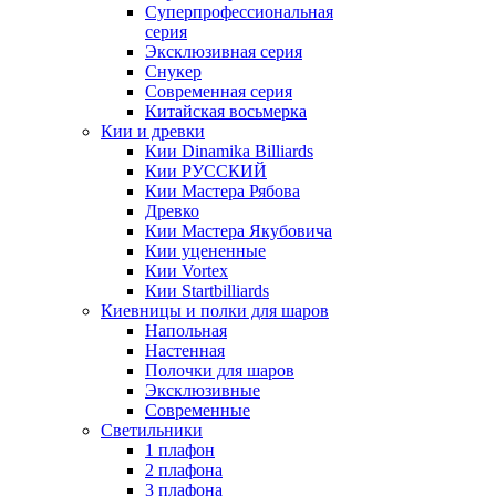
Суперпрофессиональная
серия
Эксклюзивная серия
Снукер
Современная серия
Китайская восьмерка
Кии и древки
Кии Dinamika Billiards
Кии РУССКИЙ
Кии Мастера Рябова
Древко
Кии Мастера Якубовича
Кии уцененные
Кии Vortex
Кии Startbilliards
Киевницы и полки для шаров
Напольная
Настенная
Полочки для шаров
Эксклюзивные
Современные
Светильники
1 плафон
2 плафона
3 плафона