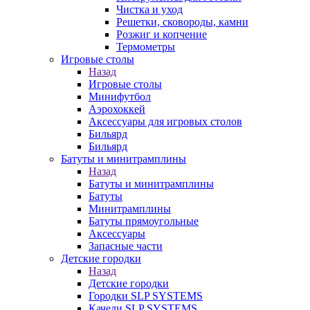
Чистка и уход
Решетки, сковороды, камни
Розжиг и копчение
Термометры
Игровые столы
Назад
Игровые столы
Минифутбол
Аэрохоккей
Аксессуары для игровых столов
Бильяpд
Бильяpд
Батуты и минитрамплины
Назад
Батуты и минитрамплины
Батуты
Минитрамплины
Батуты прямоугольные
Аксессуары
Запасные части
Детские городки
Назад
Детские городки
Городки SLP SYSTEMS
Качели SLP SYSTEMS