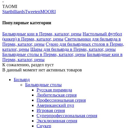
-
TAOMI
Startbilliards
Tweeten
MOORI
Популярные категории
Бильярдные кии в Перми, каталог, цены
Настольный футбол
(кикер) в Перми, каталог, цены
Светильники для бильярда в
Перми, каталог, цены
Сукно для бильярдных столов в Перми,
каталог, цены
Шары для бильярда в Перми, каталог, цены
Бильярдные столы в Перми, каталог, цены
Бильярдные кии в
Перми, каталог, цены
К сожалению, раздел пуст
В данный момент нет активных товаров
Бильярд
Бильярдные столы
Русская пирамида
Любительская серия
Профессиональная серия
Американский пул
Игровая серия
Суперпрофессиональная серия
Эксклюзивная серия
Снукер