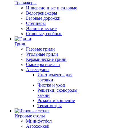
Тренажеры
Инверсионные и силовые
Велотренажеры
Беговые дорожки
Степперы
Эллиптические
Силовые, гребные
Грили
Газовые грили
Угольные грили
Керамические грили
Смокеры и очаги
Аксессуары
Инструменты для
готовки
Чистка и уход
Решетки, сковороды,
камни
Розжиг и копчение
Термометры
Игровые столы
Минифутбол
Аэрохоккей