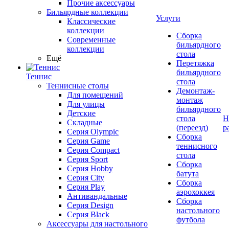
Прочие аксессуары
Бильярдные коллекции
Услуги
Классические
коллекции
Сборка
Современные
бильярдного
коллекции
стола
Ещё
Перетяжка
бильярдного
Теннис
стола
Теннисные столы
Демонтаж-
Для помещений
монтаж
Для улицы
бильярдного
Детские
стола
Н
Складные
(переезд)
р
Серия Olympic
Сборка
Серия Game
теннисного
Серия Compact
стола
Серия Sport
Сборка
Серия Hobby
батута
Серия City
Сборка
Серия Play
аэрохоккея
Антивандальные
Сборка
Серия Design
настольного
Серия Black
футбола
Аксессуары для настольного