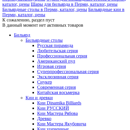
каталог, цены
Шары для бильярда в Перми, каталог, цены
Бильярдные столы в Перми, каталог, цены
Бильярдные кии в
Перми, каталог, цены
К сожалению, раздел пуст
В данный момент нет активных товаров
Бильярд
Бильярдные столы
Русская пирамида
Любительская серия
Профессиональная серия
Американский пул
Игровая серия
Суперпрофессиональная серия
Эксклюзивная серия
Снукер
Современная серия
Китайская восьмерка
Кии и древки
Кии Dinamika Billiards
Кии РУССКИЙ
Кии Мастера Рябова
Древко
Кии Мастера Якубовича
Кии уцененные