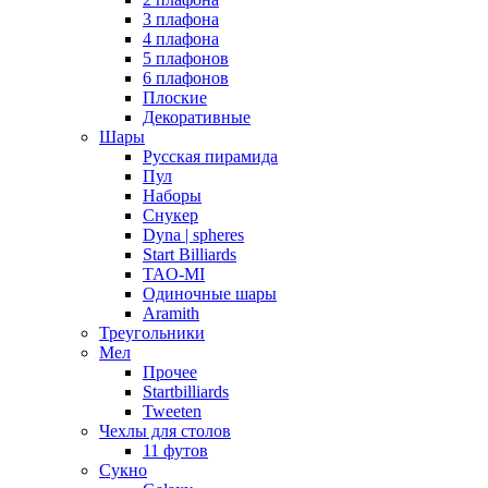
3 плафона
4 плафона
5 плафонов
6 плафонов
Плоские
Декоративные
Шары
Русская пирамида
Пул
Наборы
Снукер
Dyna | spheres
Start Billiards
TAO-MI
Одиночные шары
Aramith
Треугольники
Мел
Прочее
Startbilliards
Tweeten
Чехлы для столов
11 футов
Сукно