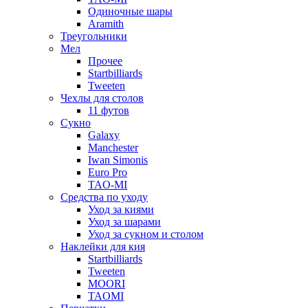
Одиночные шары
Aramith
Треугольники
Мел
Прочее
Startbilliards
Tweeten
Чехлы для столов
11 футов
Сукно
Galaxy
Manchester
Iwan Simonis
Euro Pro
TAO-MI
Средства по уходу
Уход за киями
Уход за шарами
Уход за сукном и столом
Наклейки для кия
Startbilliards
Tweeten
MOORI
TAOMI