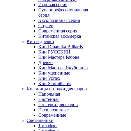
Игровая серия
Суперпрофессиональная
серия
Эксклюзивная серия
Снукер
Современная серия
Китайская восьмерка
Кии и древки
Кии Dinamika Billiards
Кии РУССКИЙ
Кии Мастера Рябова
Древко
Кии Мастера Якубовича
Кии уцененные
Кии Vortex
Кии Startbilliards
Киевницы и полки для шаров
Напольная
Настенная
Полочки для шаров
Эксклюзивные
Современные
Светильники
1 плафон
2 плафона