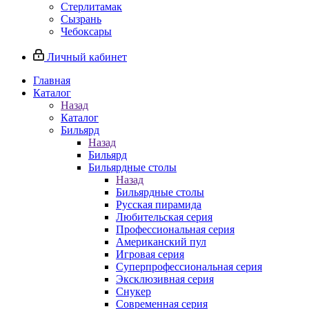
Стерлитамак
Сызрань
Чебоксары
Личный кабинет
Главная
Каталог
Назад
Каталог
Бильярд
Назад
Бильярд
Бильярдные столы
Назад
Бильярдные столы
Русская пирамида
Любительская серия
Профессиональная серия
Американский пул
Игровая серия
Суперпрофессиональная серия
Эксклюзивная серия
Снукер
Современная серия