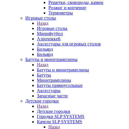
Решетки, сковороды, камни
Розжиг и копчение
Термометры
Игровые столы
Назад
Игровые столы
Минифутбол
Аэрохоккей
Аксессуары для игровых столов
Бильяpд
Бильяpд
Батуты и минитрамплины
Назад
Батуты и минитрамплины
Батуты
Минитрамплины
Батуты прямоугольные
Аксессуары
Запасные части
Детские городки
Назад
Детские городки
Городки SLP SYSTEMS
Качели SLP SYSTEMS
Назад