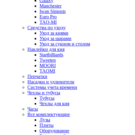
Galaxy
Manchester
Iwan Simonis
Euro Pro
TAO-MI
Средства по уходу
Уход за киями
Уход за шарами
Уход за сукном и столом
Наклейки для кия
Startbilliards
Tweeten
MOORI
TAOMI
Перчатки
Насадки и удлинители
Системы учета времени
Чехлы и тубусы
Тубусы
Чехлы для кия
Часы
Все комплектующие
Лузы
Плиты
Оборудование