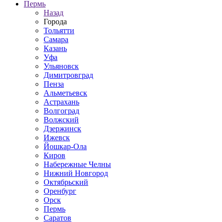
Пермь
Назад
Города
Тольятти
Самара
Казань
Уфа
Ульяновск
Димитровград
Пенза
Альметьевск
Астрахань
Волгоград
Волжский
Дзержинск
Ижевск
Йошкар-Ола
Киров
Набережные Челны
Нижний Новгород
Октябрьский
Оренбург
Орск
Пермь
Саратов