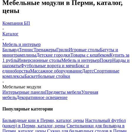
Мебельные модули в Перми, каталог,
цены
Компания БП
-
Каталог
-
Мебель и интерьер
Бильярд
Теннис
Тренажеры
Грили
Игровые столы
Батуты и
минитрамплины
Детские городки
Товары с кешбеком
Купить за
1 рубль
Инверсионные столы
Мебель и интерьер
Покер
Нарды и
шахматы
Футбольные ворота и мячи
Бокс и
единоборства
Массажное оборудование
Дартс
Спортивные
комплексы
Баскетбольные стойки
-
Мебельные модули
Интерьерные панели
Предметы мебели
Уличная
мебель
Декоративное освещение
Популярные категории
Бильярдные кии в Перми, каталог, цены
Настольный футбол
(кикер) в Перми, каталог, цены
Светильники для бильярда в
Перми, каталог, цены
Сукно для бильярдных столов в Перми,