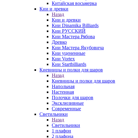
Китайская восьмерка
Кии и древки
Назад
Кии и древки
Кии Dinamika Billiards
Кии РУССКИЙ
Кии Мастера Рябова
Древко
Кии Мастера Якубовича
Кии уцененные
Кии Vortex
Кии Startbilliards
Киевницы и полки для шаров
Назад
Киевницы и полки для шаров
Напольная
Настенная
Полочки для шаров
Эксклюзивные
Современные
Светильники
Назад
Светильники
1 плафон
2 плафона