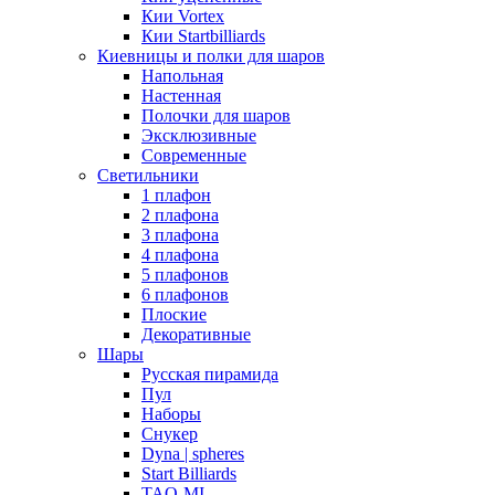
Кии Vortex
Кии Startbilliards
Киевницы и полки для шаров
Напольная
Настенная
Полочки для шаров
Эксклюзивные
Современные
Светильники
1 плафон
2 плафона
3 плафона
4 плафона
5 плафонов
6 плафонов
Плоские
Декоративные
Шары
Русская пирамида
Пул
Наборы
Снукер
Dyna | spheres
Start Billiards
TAO-MI