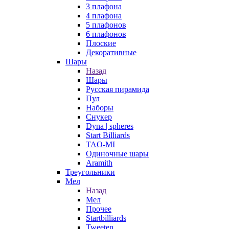
3 плафона
4 плафона
5 плафонов
6 плафонов
Плоские
Декоративные
Шары
Назад
Шары
Русская пирамида
Пул
Наборы
Снукер
Dyna | spheres
Start Billiards
TAO-MI
Одиночные шары
Aramith
Треугольники
Мел
Назад
Мел
Прочее
Startbilliards
Tweeten