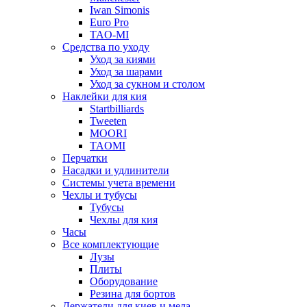
Iwan Simonis
Euro Pro
TAO-MI
Средства по уходу
Уход за киями
Уход за шарами
Уход за сукном и столом
Наклейки для кия
Startbilliards
Tweeten
MOORI
TAOMI
Перчатки
Насадки и удлинители
Системы учета времени
Чехлы и тубусы
Тубусы
Чехлы для кия
Часы
Все комплектующие
Лузы
Плиты
Оборудование
Резина для бортов
Держатели для киев и мела