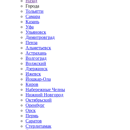
Назад
Города
Тольятти
Самара
Казань
Уфа
Ульяновск
Димитровград
Пенза
Альметьевск
Астрахань
Волгоград
Волжский
Дзержинск
Ижевск
Йошкар-Ола
Киров
Набережные Челны
Нижний Новгород
Октябрьский
Оренбург
Орск
Пермь
Саратов
Стерлитамак