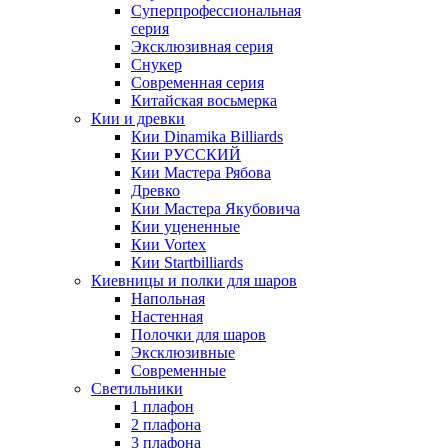
Суперпрофессиональная
серия
Эксклюзивная серия
Снукер
Современная серия
Китайская восьмерка
Кии и древки
Кии Dinamika Billiards
Кии РУССКИЙ
Кии Мастера Рябова
Древко
Кии Мастера Якубовича
Кии уцененные
Кии Vortex
Кии Startbilliards
Киевницы и полки для шаров
Напольная
Настенная
Полочки для шаров
Эксклюзивные
Современные
Светильники
1 плафон
2 плафона
3 плафона