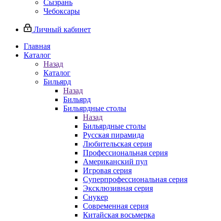
Сызрань
Чебоксары
Личный кабинет
Главная
Каталог
Назад
Каталог
Бильярд
Назад
Бильярд
Бильярдные столы
Назад
Бильярдные столы
Русская пирамида
Любительская серия
Профессиональная серия
Американский пул
Игровая серия
Суперпрофессиональная серия
Эксклюзивная серия
Снукер
Современная серия
Китайская восьмерка