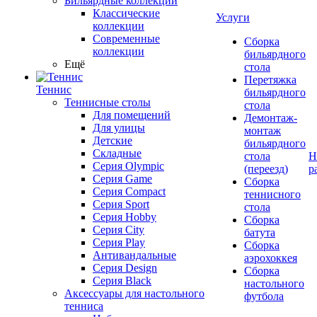
Бильярдные коллекции
Классические
Услуги
коллекции
Современные
Сборка
коллекции
бильярдного
Ещё
стола
Перетяжка
Теннис
бильярдного
Теннисные столы
стола
Для помещений
Демонтаж-
Для улицы
монтаж
Детские
бильярдного
Складные
стола
Н
Серия Olympic
(переезд)
р
Серия Game
Сборка
Серия Compact
теннисного
Серия Sport
стола
Серия Hobby
Сборка
Серия City
батута
Серия Play
Сборка
Антивандальные
аэрохоккея
Серия Design
Сборка
Серия Black
настольного
Аксессуары для настольного
футбола
тенниса