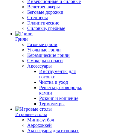
Инверсионные и силовые
Велотренажеры
Беговые дорожки
Степперы
Эллиптические
Силовые, гребные
Грили
Газовые грили
Угольные грили
Керамические грили
Смокеры и очаги
Аксессуары
Инструменты для
готовки
Чистка и уход
Решетки, сковороды,
камни
Розжиг и копчение
Термометры
Игровые столы
Минифутбол
Аэрохоккей
Аксессуары для игровых