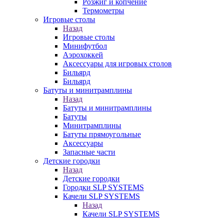
Розжиг и копчение
Термометры
Игровые столы
Назад
Игровые столы
Минифутбол
Аэрохоккей
Аксессуары для игровых столов
Бильяpд
Бильяpд
Батуты и минитрамплины
Назад
Батуты и минитрамплины
Батуты
Минитрамплины
Батуты прямоугольные
Аксессуары
Запасные части
Детские городки
Назад
Детские городки
Городки SLP SYSTEMS
Качели SLP SYSTEMS
Назад
Качели SLP SYSTEMS