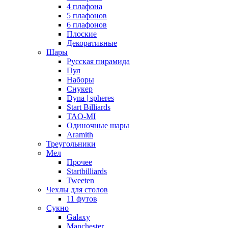
4 плафона
5 плафонов
6 плафонов
Плоские
Декоративные
Шары
Русская пирамида
Пул
Наборы
Снукер
Dyna | spheres
Start Billiards
TAO-MI
Одиночные шары
Aramith
Треугольники
Мел
Прочее
Startbilliards
Tweeten
Чехлы для столов
11 футов
Сукно
Galaxy
Manchester