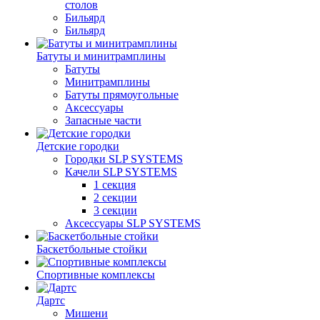
столов
Бильяpд
Бильяpд
Батуты и минитрамплины
Батуты
Минитрамплины
Батуты прямоугольные
Аксессуары
Запасные части
Детские городки
Городки SLP SYSTEMS
Качели SLP SYSTEMS
1 секция
2 секции
3 секции
Аксессуары SLP SYSTEMS
Баскетбольные стойки
Спортивные комплексы
Дартс
Мишени