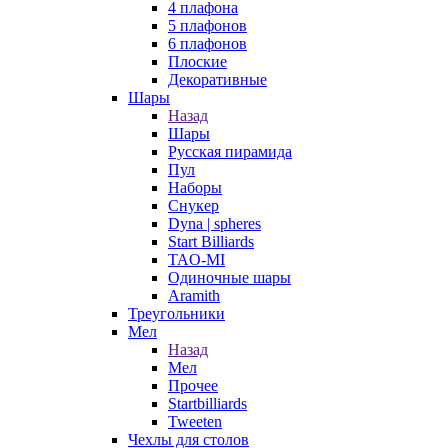
4 плафона
5 плафонов
6 плафонов
Плоские
Декоративные
Шары
Назад
Шары
Русская пирамида
Пул
Наборы
Снукер
Dyna | spheres
Start Billiards
TAO-MI
Одиночные шары
Aramith
Треугольники
Мел
Назад
Мел
Прочее
Startbilliards
Tweeten
Чехлы для столов