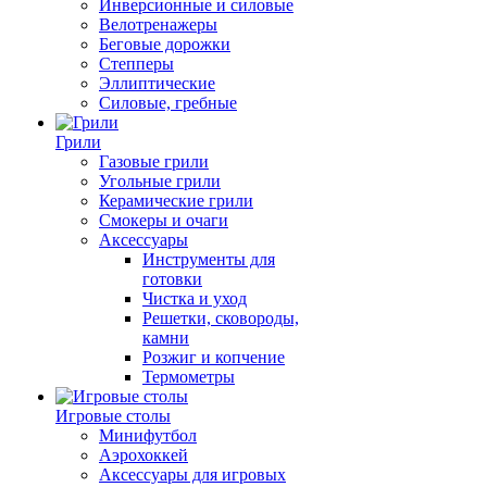
Инверсионные и силовые
Велотренажеры
Беговые дорожки
Степперы
Эллиптические
Силовые, гребные
Грили
Газовые грили
Угольные грили
Керамические грили
Смокеры и очаги
Аксессуары
Инструменты для
готовки
Чистка и уход
Решетки, сковороды,
камни
Розжиг и копчение
Термометры
Игровые столы
Минифутбол
Аэрохоккей
Аксессуары для игровых