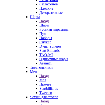
6 плафонов
Плоские
Декоративные
Шары
Назад
Шары
Русская пирамида
Пул
Наборы
Снукер
Dyna | spheres
Start Billiards
TAO-MI
Одиночные шары
Aramith
Треугольники
Мел
Назад
Мел
Прочее
Startbilliards
Tweeten
Чехлы для столов
Назад