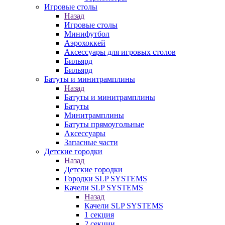
Игровые столы
Назад
Игровые столы
Минифутбол
Аэрохоккей
Аксессуары для игровых столов
Бильяpд
Бильяpд
Батуты и минитрамплины
Назад
Батуты и минитрамплины
Батуты
Минитрамплины
Батуты прямоугольные
Аксессуары
Запасные части
Детские городки
Назад
Детские городки
Городки SLP SYSTEMS
Качели SLP SYSTEMS
Назад
Качели SLP SYSTEMS
1 секция
2 секции