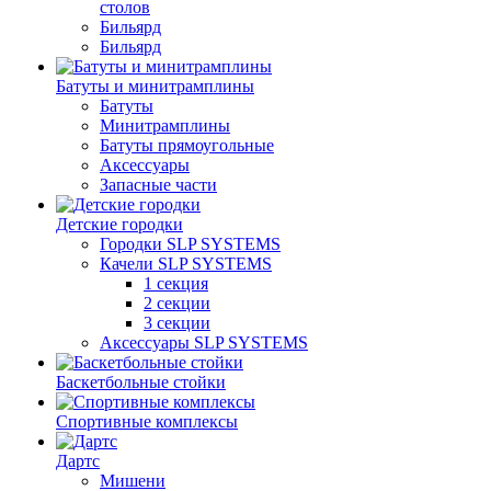
столов
Бильяpд
Бильяpд
Батуты и минитрамплины
Батуты
Минитрамплины
Батуты прямоугольные
Аксессуары
Запасные части
Детские городки
Городки SLP SYSTEMS
Качели SLP SYSTEMS
1 секция
2 секции
3 секции
Аксессуары SLP SYSTEMS
Баскетбольные стойки
Спортивные комплексы
Дартс
Мишени