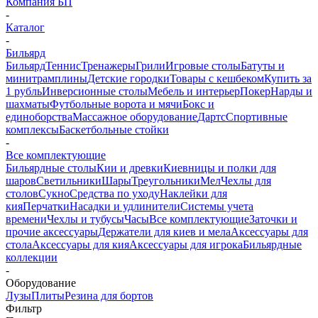
Компания БП
-
Каталог
-
Бильярд
Бильярд
Теннис
Тренажеры
Грили
Игровые столы
Батуты и
минитрамплины
Детские городки
Товары с кешбеком
Купить за
1 рубль
Инверсионные столы
Мебель и интерьер
Покер
Нарды и
шахматы
Футбольные ворота и мячи
Бокс и
единоборства
Массажное оборудование
Дартс
Спортивные
комплексы
Баскетбольные стойки
-
Все комплектующие
Бильярдные столы
Кии и древки
Киевницы и полки для
шаров
Светильники
Шары
Треугольники
Мел
Чехлы для
столов
Сукно
Средства по уходу
Наклейки для
кия
Перчатки
Насадки и удлинители
Системы учета
времени
Чехлы и тубусы
Часы
Все комплектующие
Заточки и
прочие аксессуары
Держатели для киев и мела
Аксессуары для
стола
Аксессуары для кия
Аксессуары для игрока
Бильярдные
коллекции
-
Оборудование
Лузы
Плиты
Резина для бортов
Фильтр