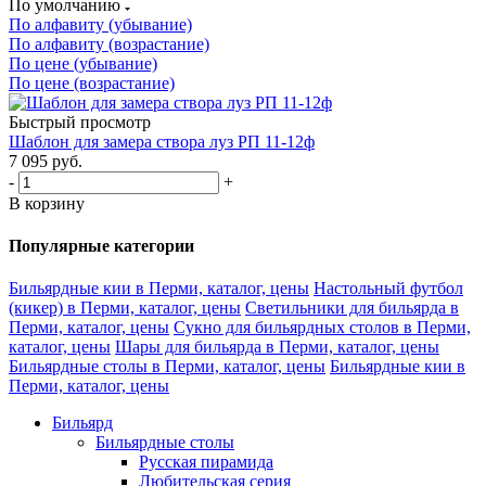
По умолчанию
По алфавиту (убывание)
По алфавиту (возрастание)
По цене (убывание)
По цене (возрастание)
Быстрый просмотр
Шаблон для замера створа луз РП 11-12ф
7 095
руб.
-
+
В корзину
Популярные категории
Бильярдные кии в Перми, каталог, цены
Настольный футбол
(кикер) в Перми, каталог, цены
Светильники для бильярда в
Перми, каталог, цены
Сукно для бильярдных столов в Перми,
каталог, цены
Шары для бильярда в Перми, каталог, цены
Бильярдные столы в Перми, каталог, цены
Бильярдные кии в
Перми, каталог, цены
Бильярд
Бильярдные столы
Русская пирамида
Любительская серия