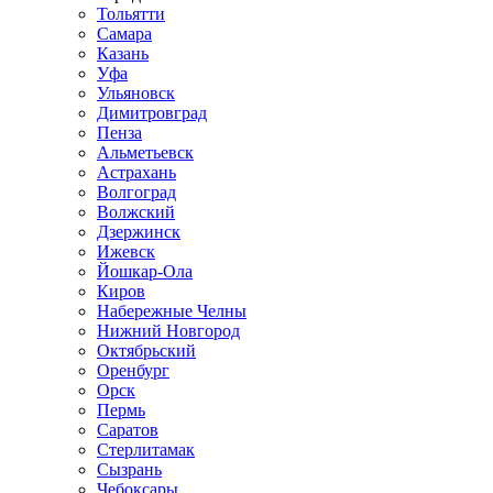
Тольятти
Самара
Казань
Уфа
Ульяновск
Димитровград
Пенза
Альметьевск
Астрахань
Волгоград
Волжский
Дзержинск
Ижевск
Йошкар-Ола
Киров
Набережные Челны
Нижний Новгород
Октябрьский
Оренбург
Орск
Пермь
Саратов
Стерлитамак
Сызрань
Чебоксары