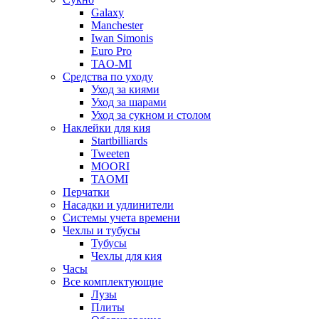
Galaxy
Manchester
Iwan Simonis
Euro Pro
TAO-MI
Средства по уходу
Уход за киями
Уход за шарами
Уход за сукном и столом
Наклейки для кия
Startbilliards
Tweeten
MOORI
TAOMI
Перчатки
Насадки и удлинители
Системы учета времени
Чехлы и тубусы
Тубусы
Чехлы для кия
Часы
Все комплектующие
Лузы
Плиты