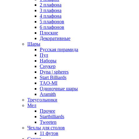
2 плафона
3 плафона
4 плафона
5 плафонов
6 плафонов
Плоские
Декоративные
Шары
Русская пирамида
Пул
Наборы
Снукер
Dyna | spheres
Start Billiards
TAO-MI
Одиночные шары
Aramith
Треугольники
Мел
Прочее
Startbilliards
Tweeten
Чехлы для столов
11 футов
Сукно