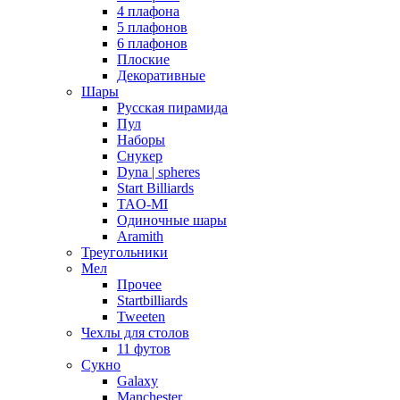
4 плафона
5 плафонов
6 плафонов
Плоские
Декоративные
Шары
Русская пирамида
Пул
Наборы
Снукер
Dyna | spheres
Start Billiards
TAO-MI
Одиночные шары
Aramith
Треугольники
Мел
Прочее
Startbilliards
Tweeten
Чехлы для столов
11 футов
Сукно
Galaxy
Manchester