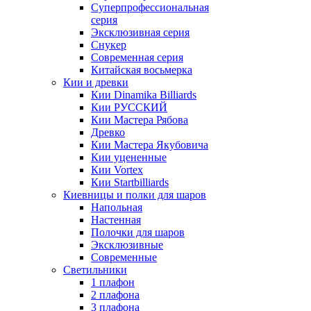
Суперпрофессиональная
серия
Эксклюзивная серия
Снукер
Современная серия
Китайская восьмерка
Кии и древки
Кии Dinamika Billiards
Кии РУССКИЙ
Кии Мастера Рябова
Древко
Кии Мастера Якубовича
Кии уцененные
Кии Vortex
Кии Startbilliards
Киевницы и полки для шаров
Напольная
Настенная
Полочки для шаров
Эксклюзивные
Современные
Светильники
1 плафон
2 плафона
3 плафона