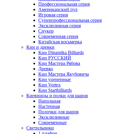
Профессиональная серия
Американский пул
Игровая серия
Суперпрофессиональная серия
Эксклюзивная серия
Снукер
Современная серия
Китайская восьмерка
Кии и древки
Кии Dinamika Billiards
Кии РУССКИЙ
Кии Мастера Рябова
Древко
Кии Мастера Якубовича
Кии уцененные
Кии Vortex
Кии Startbilliards
Киевницы и полки для шаров
Напольная
Настенная
Полочки для шаров
Эксклюзивные
Современные
Светильники
1 плафон