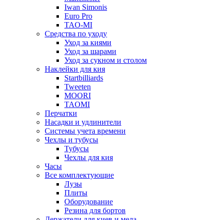
Iwan Simonis
Euro Pro
TAO-MI
Средства по уходу
Уход за киями
Уход за шарами
Уход за сукном и столом
Наклейки для кия
Startbilliards
Tweeten
MOORI
TAOMI
Перчатки
Насадки и удлинители
Системы учета времени
Чехлы и тубусы
Тубусы
Чехлы для кия
Часы
Все комплектующие
Лузы
Плиты
Оборудование
Резина для бортов
Держатели для киев и мела