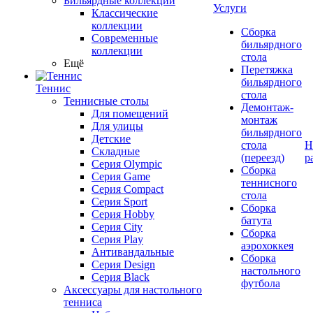
Бильярдные коллекции
Услуги
Классические
коллекции
Сборка
Современные
бильярдного
коллекции
стола
Ещё
Перетяжка
бильярдного
Теннис
стола
Теннисные столы
Демонтаж-
Для помещений
монтаж
Для улицы
бильярдного
Детские
стола
Н
Складные
(переезд)
р
Серия Olympic
Сборка
Серия Game
теннисного
Серия Compact
стола
Серия Sport
Сборка
Серия Hobby
батута
Серия City
Сборка
Серия Play
аэрохоккея
Антивандальные
Сборка
Серия Design
настольного
Серия Black
футбола
Аксессуары для настольного
тенниса